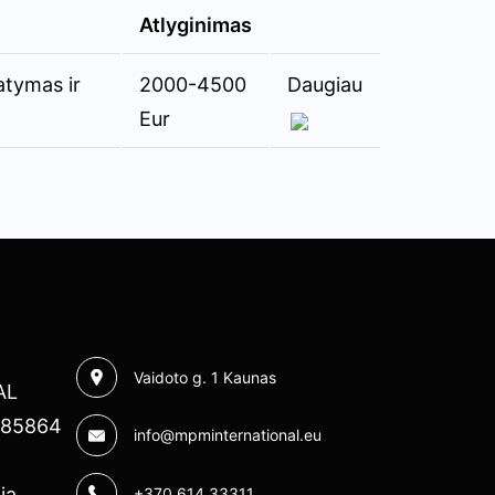
Atlyginimas
atymas ir
2000-4500
Daugiau
Eur
Vaidoto g. 1 Kaunas
AL
4685864
info@mpminternational.eu
ja,
+370 614 33311