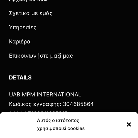
Σχετικά με εμάς
Υπηρεσίες
Καριέρα
Επικοινωνήστε μαζί μας
DETAILS
UAB MPM INTERNATIONAL
Κωδικός εγγραφής: 304685864
ΑΦΜ: LT100011697317
Αυτός ο ιστότοπος
Υπηρεσίες: Ολλανδία, Βέλγιο, Γερμανία
χρησιμοποιεί cookies